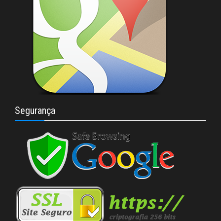
Segurança