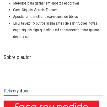
Métodos para ganhar em apostas esportivas
Caça-Níqueis Virtuais Truques
Apostar emo melhor caça-níqueis de bônus
Eu vi talvez 15 outros assim antes de sair, truques novas
caça-níqueis algo que não está acontecendo tanto quanto
deveria ser.
Sobre o autor
Delivery ifood