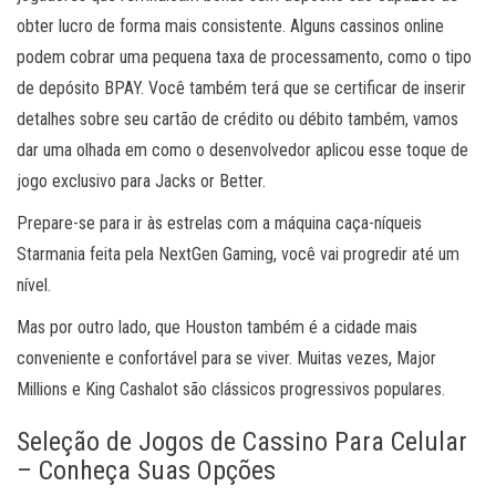
obter lucro de forma mais consistente. Alguns cassinos online
podem cobrar uma pequena taxa de processamento, como o tipo
de depósito BPAY. Você também terá que se certificar de inserir
detalhes sobre seu cartão de crédito ou débito também, vamos
dar uma olhada em como o desenvolvedor aplicou esse toque de
jogo exclusivo para Jacks or Better.
Prepare-se para ir às estrelas com a máquina caça-níqueis
Starmania feita pela NextGen Gaming, você vai progredir até um
nível.
Mas por outro lado, que Houston também é a cidade mais
conveniente e confortável para se viver. Muitas vezes, Major
Millions e King Cashalot são clássicos progressivos populares.
Seleção de Jogos de Cassino Para Celular
– Conheça Suas Opções