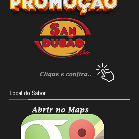
Local do Sabor