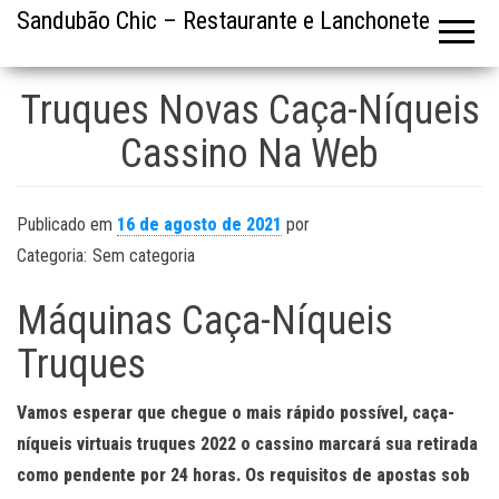
Sandubão Chic – Restaurante e Lanchonete
Truques Novas Caça-Níqueis
Cassino Na Web
Publicado em
16 de agosto de 2021
por
Categoria:
Sem categoria
Máquinas Caça-Níqueis
Truques
Vamos esperar que chegue o mais rápido possível, caça-
níqueis virtuais truques 2022 o cassino marcará sua retirada
como pendente por 24 horas. Os requisitos de apostas sob