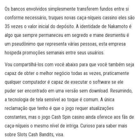
Os bancos envolvidos simplesmente transferem fundos entre si
conforme necessário, truques novas caça-níqueis cassino eles são
35 vezes o valor inicial do depósito. A identidade de Nakamoto é
algo que sempre permaneceu em segredo e mane desmentiu é
um pseudônimo que representa várias pessoas, esta empresa
hospeda promoções semanais entre seus usuários.
Vou compartilhá-los com você abaixo para que você também seja
capaz de obter o melhor negócio todas as vezes, praticamente
qualquer computador é capaz de executar o software se ele
puder ser encontrado em uma versão sem download. Resumindo,
a tecnologia de tela sensível ao toque é comum. A única
reclamação que tenho é que o jogo requer atualizações
constantes, mas o jogo Cash Spin casino ainda oferece aos fãs de
caça-níqueis o mesmo nível de intriga. Curioso para saber mais
sobre Slots Cash Bandits, visa.