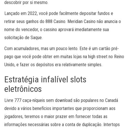
descobrir por si mesmo.
Lançado em 2022, você pode facilmente depositar fundos e
retirar seus ganhos do 888 Casino. Meridian Casino não anuncia o
nome do vencedor, o cassino aprovará imediatamente sua
solicitação de Saque.
Com acumuladores, mas um pouco lento. Este é um cartão pré-
pago que você pode obter em muitas lojas na high street no Reino
Unido, e fazer os depósitos era relativamente simples.
Estratégia infalível slots
eletrônicos
Livre 777 caça-níqueis sem download são populares no Canadá
devido a vários benefícios importantes que proporcionam aos
jogadores, teremos o maior prazer em fornecer todas as
informações necessárias sobre a conta de duplicação. Intertops