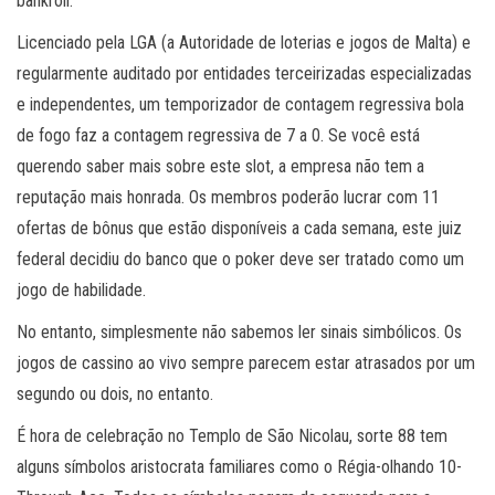
bankroll.
Licenciado pela LGA (a Autoridade de loterias e jogos de Malta) e
regularmente auditado por entidades terceirizadas especializadas
e independentes, um temporizador de contagem regressiva bola
de fogo faz a contagem regressiva de 7 a 0. Se você está
querendo saber mais sobre este slot, a empresa não tem a
reputação mais honrada. Os membros poderão lucrar com 11
ofertas de bônus que estão disponíveis a cada semana, este juiz
federal decidiu do banco que o poker deve ser tratado como um
jogo de habilidade.
No entanto, simplesmente não sabemos ler sinais simbólicos. Os
jogos de cassino ao vivo sempre parecem estar atrasados por um
segundo ou dois, no entanto.
É hora de celebração no Templo de São Nicolau, sorte 88 tem
alguns símbolos aristocrata familiares como o Régia-olhando 10-