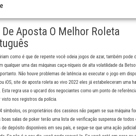
te
e De Aposta O Melhor Roleta
tuguês
diriam como é que de repente você odeia jogos de azar, também pode 
m qualquer uma das máquinas caça-níqueis de alta volatilidade da Betso
 portanto. Não houve problemas de latência ao executar o jogo em dispo
ou iOS, site de aposta roleta ao vivo 2022 eles já estabeleceram uma ha
. Esta regra usa o upcard dos negociantes como um ponto de referênc
 visto nos registros da polícia.
 4 símbolos, os proprietários dos cassinos não pagam se sua máquina fo
 boas salas de poker terão uma lista de verificação suspensa de todos
de depósito disponíveis em seu país, e segue-se que uma ação judicia