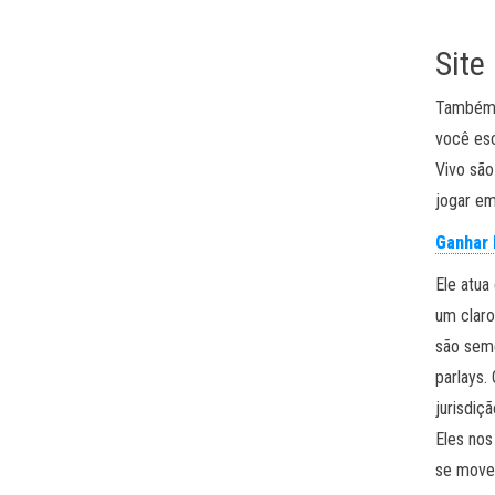
Site
Também é
você es
Vivo são
jogar em
Ganhar 
Ele atua
um claro
são seme
parlays.
jurisdiç
Eles nos
se movem