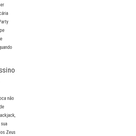
zer
cária
Party
ipe
de
 quando
ssino
s
roca não
 de
ackjack,
 sua
los Zeus