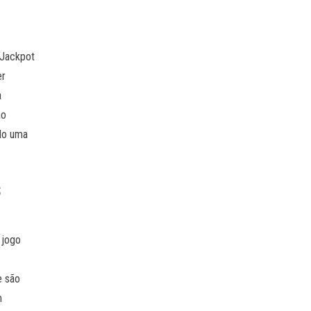
o Jackpot
er
a
ão
ndo uma
s
 jogo
e são
m