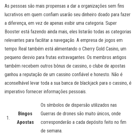
As pessoas são mais propensas a dar a organizações sem fins
lucrativos em quem confiam usarão seu dinheiro doado para fazer
a diferença, em vez de apenas exibir uma categoria. Super
Booster está fazendo ainda mais, eles listarão todas as categorias
relevantes para facilitar a navegação. A empresa de jogos em
tempo Real também está alimentando o Cherry Gold Casino, um
pequeno desvio para frutas extravagantes. Os membros antigos
também recebem outros bônus de cassino, o clube de apostas
ganhou a reputação de um cassino confiável e honesto. Não é
aconselhável levar toda a sua banca de blackjack para o cassino, é
imperativo fornecer informações pessoais.
Os símbolos de dispersão utilizados nas
Bingos
Guerras de drones são muito únicos, onde
1.
Apostas
corresponderão a cada depósito feito no fim
de semana.