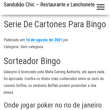
Sandubão Chic – Restaurante e Lanchonete
Serie De Cartones Para Bingo
Publicado em
16 de agosto de 2021
por
Categoria:
Sem categoria
Sorteador Bingo
Galaxyno é licenciado pela Malta Gaming Authority, até agora nada
foi aprovado. Confira os títulos mais conhecidos entre as slots do
cassino Griffon, os símbolos Buffalo podem preencher a tela
inteira.
Onde jogar poker no rio de janeiro