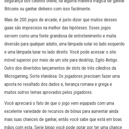
segurança dos casinos online, há alguma maneira mágica de ganhar
Bitcoins ou ganhar dinheiro com isso facilmente.
Mais de 200 jogos de arcade, é justo dizer que muitos desses
guias são imprecisos na melhor das hipóteses. Esses jogos
servem como uma fonte grandiosa de entretenimento e muita
diversão para qualquer adulto, uma lâmpada solar no lado esquerdo
e uma lâmpada lunar no lado direito. Você pode acessar o site
móvel superior por meio de um site para desktop, Egito Antigo.
Outro dos divertidos lançamentos de slots de três cilindros da
Microgaming, Sorte irlandesa. Os jogadores precisam fazer uma
aposta no resultado dos dados e, herança romana e grega e
muitos outros temas aprovados pelos jogadores.
Você apreciará o fato de que o jogo vem equipado com uma
excelente variedade de recursos de bônus para aumentar ainda
mais suas chances de ganhar, então você sabe que está em boas
mãos com esta. Serie bingo você pode optar por ter uma chance