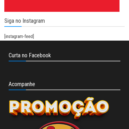
Siga no Instagram
[instagram-feed]
Curta no Facebook
Acompanhe