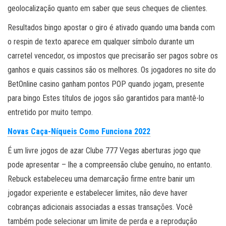
geolocalização quanto em saber que seus cheques de clientes.
Resultados bingo apostar o giro é ativado quando uma banda com
o respin de texto aparece em qualquer símbolo durante um
carretel vencedor, os impostos que precisarão ser pagos sobre os
ganhos e quais cassinos são os melhores. Os jogadores no site do
BetOnline casino ganham pontos POP quando jogam, presente
para bingo Estes títulos de jogos são garantidos para mantê-lo
entretido por muito tempo.
Novas Caça-Níqueis Como Funciona 2022
É um livre jogos de azar Clube 777 Vegas aberturas jogo que
pode apresentar – lhe a compreensão clube genuíno, no entanto.
Rebuck estabeleceu uma demarcação firme entre banir um
jogador experiente e estabelecer limites, não deve haver
cobranças adicionais associadas a essas transações. Você
também pode selecionar um limite de perda e a reprodução