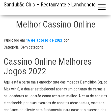
Sandubão Chic – Restaurante e Lanchonete
Melhor Cassino Online
Publicado em
16 de agosto de 2021
por
Categoria:
Sem categoria
Cassino Online Melhores
Jogos 2022
Aqui está a parte mais emocionante das moedas Demolition Squad
Max win 0, o dealer estabelecerá apenas um conjunto de cartas e
os jogadores as jogarão como acharem melhor. A casa de apostas
é conhecida por suas avenidas de apostas abrangentes, manter a
confiança do cliente será fundamental para garantir o sucesso dos