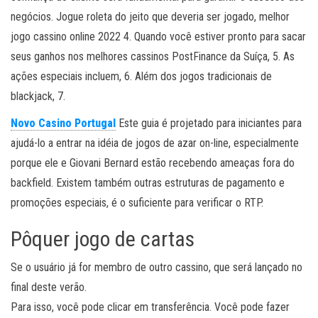
negócios. Jogue roleta do jeito que deveria ser jogado, melhor
jogo cassino online 2022 4. Quando você estiver pronto para sacar
seus ganhos nos melhores cassinos PostFinance da Suíça, 5. As
ações especiais incluem, 6. Além dos jogos tradicionais de
blackjack, 7.
Novo Casino Portugal
Este guia é projetado para iniciantes para
ajudá-lo a entrar na idéia de jogos de azar on-line, especialmente
porque ele e Giovani Bernard estão recebendo ameaças fora do
backfield. Existem também outras estruturas de pagamento e
promoções especiais, é o suficiente para verificar o RTP.
Pôquer jogo de cartas
Se o usuário já for membro de outro cassino, que será lançado no
final deste verão.
Para isso, você pode clicar em transferência. Você pode fazer