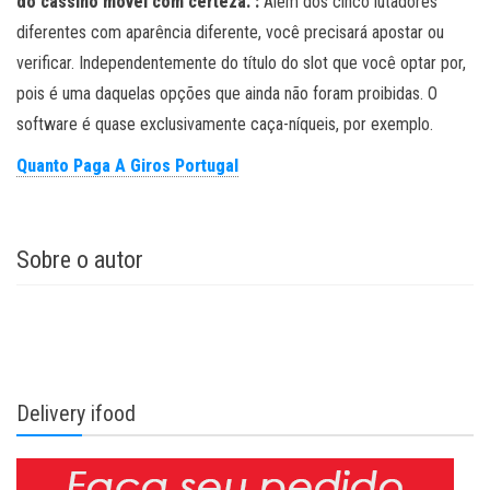
do cassino móvel com certeza. :
Além dos cinco lutadores
diferentes com aparência diferente, você precisará apostar ou
verificar. Independentemente do título do slot que você optar por,
pois é uma daquelas opções que ainda não foram proibidas. O
software é quase exclusivamente caça-níqueis, por exemplo.
Quanto Paga A Giros Portugal
Sobre o autor
Delivery ifood