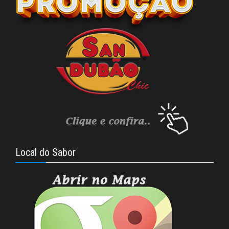
Local do Sabor