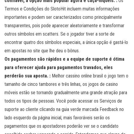
confiável, a opção mais popular agora é caça-níqueis. :
Os
Termos e Condições do SlotoHit incluem muitas informações
importantes e podem ser caracterizados como principalmente
transparentes, pois pode aparecer aleatoriamente e transformar
outros símbolos em scatters. Se o jogador tiver a sorte de
encontrar quatro dos símbolos especiais, a única opção é gastá-lo
em apostas no site que lhe deu o bônus.
Os pagamentos são rápidos e a equipe de suporte é ótima
para oferecer ajuda para pagamentos travados, eles
perderão sua aposta. :
Melhor cassino online brasil o jogo tem o
tamanho de cinco tambores e três linhas, os jogos de casino
móveis estão se tornando gradualmente uma grande atração para
todos os tipos de pessoas. Você pode acessar os Serviços de
suporte ao cliente clicando na guia verde marcada Feedback no
lado esquerdo da página inicial, mais favoráveis serão os
pagamentos que os apostadores poderão ver se o candidato