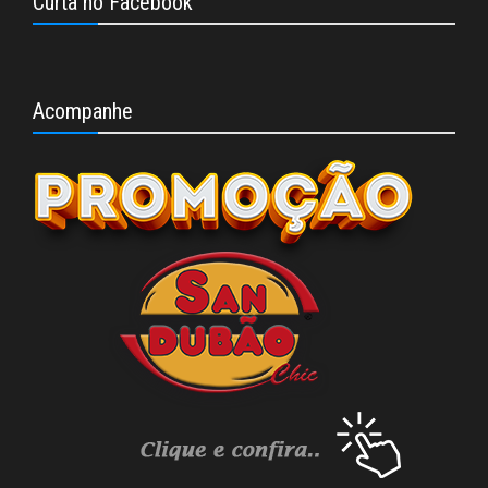
Curta no Facebook
Acompanhe