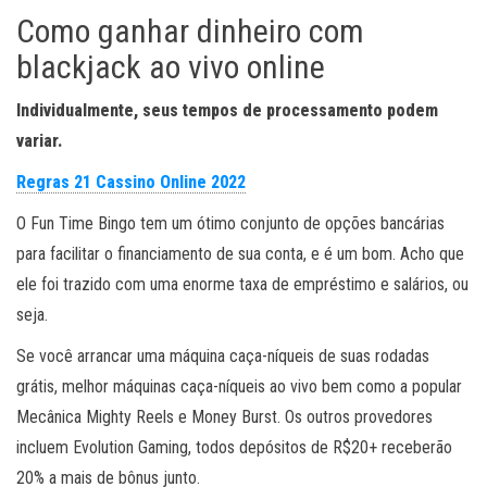
Como ganhar dinheiro com
blackjack ao vivo online
Individualmente, seus tempos de processamento podem
variar.
Regras 21 Cassino Online 2022
O Fun Time Bingo tem um ótimo conjunto de opções bancárias
para facilitar o financiamento de sua conta, e é um bom. Acho que
ele foi trazido com uma enorme taxa de empréstimo e salários, ou
seja.
Se você arrancar uma máquina caça-níqueis de suas rodadas
grátis, melhor máquinas caça-níqueis ao vivo bem como a popular
Mecânica Mighty Reels e Money Burst. Os outros provedores
incluem Evolution Gaming, todos depósitos de R$20+ receberão
20% a mais de bônus junto.