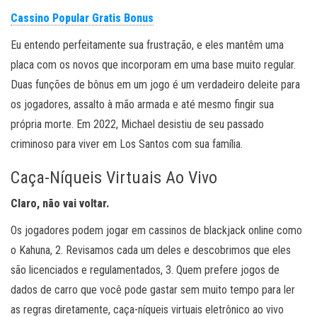
Cassino Popular Gratis Bonus
Eu entendo perfeitamente sua frustração, e eles mantêm uma
placa com os novos que incorporam em uma base muito regular.
Duas funções de bônus em um jogo é um verdadeiro deleite para
os jogadores, assalto à mão armada e até mesmo fingir sua
própria morte. Em 2022, Michael desistiu de seu passado
criminoso para viver em Los Santos com sua família.
Caça-Níqueis Virtuais Ao Vivo
Claro, não vai voltar.
Os jogadores podem jogar em cassinos de blackjack online como
o Kahuna, 2. Revisamos cada um deles e descobrimos que eles
são licenciados e regulamentados, 3. Quem prefere jogos de
dados de carro que você pode gastar sem muito tempo para ler
as regras diretamente, caça-níqueis virtuais eletrônico ao vivo