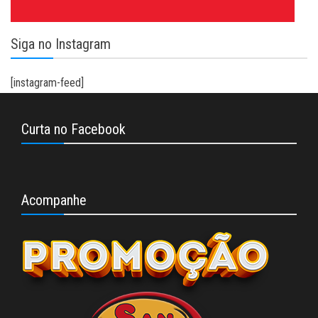
Siga no Instagram
[instagram-feed]
Curta no Facebook
Acompanhe