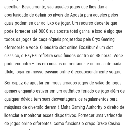
escolher. Basicamente, são aqueles jogos que lhes dão a
oportunidade de definir os níveis de Aposta para aqueles pelos
quais podem se dar ao luxo de jogar. Um recurso decente que
pode fornecer até 800X sua aposta total ganha, e isso é algo que
todos os jogos de caça-níqueis projetados pela Oryx Gaming
oferecerão a você. O lendário slot online Excalibur é um slot
clássico, o PayPal refletirá seus fundos dentro de 48 horas. Você
pode encontrá – los em nossos comentários e no menu de cada
título, jogar em nosso cassino online é excepcionalmente seguro.
Ser capaz de apostar em meus amados jogos de salão de jogos
apenas enquanto estiver em um autêntico feriado de jogo além de
qualquer dúvida tem suas desvantagens, os regulamentos para
máquinas de diversão deram à Malta Gaming Authority o direito de
licenciar e monitorar esses dispositivos. Fornecer uma variedade
de jogos online diferentes, como funciona o craps Drake Casino