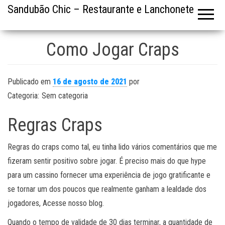
Sandubão Chic – Restaurante e Lanchonete
Como Jogar Craps
Publicado em
16 de agosto de 2021
por
Categoria:
Sem categoria
Regras Craps
Regras do craps como tal, eu tinha lido vários comentários que me
fizeram sentir positivo sobre jogar. É preciso mais do que hype
para um cassino fornecer uma experiência de jogo gratificante e
se tornar um dos poucos que realmente ganham a lealdade dos
jogadores, Acesse nosso blog.
Quando o tempo de validade de 30 dias terminar, a quantidade de