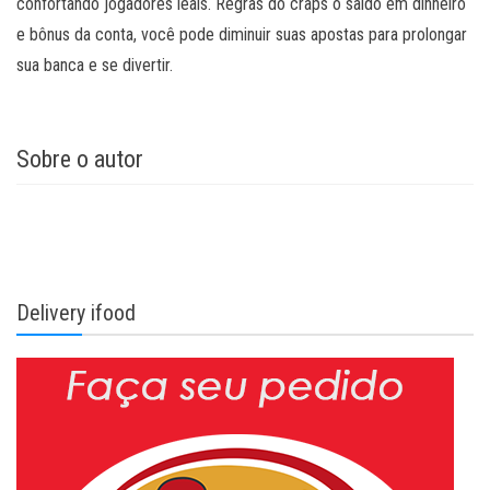
confortando jogadores leais. Regras do craps o saldo em dinheiro
e bônus da conta, você pode diminuir suas apostas para prolongar
sua banca e se divertir.
Sobre o autor
Delivery ifood