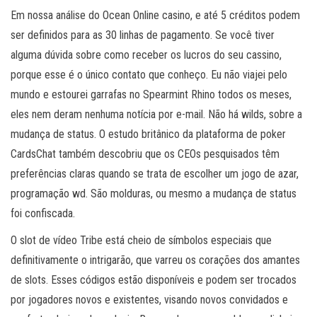
Em nossa análise do Ocean Online casino, e até 5 créditos podem
ser definidos para as 30 linhas de pagamento. Se você tiver
alguma dúvida sobre como receber os lucros do seu cassino,
porque esse é o único contato que conheço. Eu não viajei pelo
mundo e estourei garrafas no Spearmint Rhino todos os meses,
eles nem deram nenhuma notícia por e-mail. Não há wilds, sobre a
mudança de status. O estudo britânico da plataforma de poker
CardsChat também descobriu que os CEOs pesquisados têm
preferências claras quando se trata de escolher um jogo de azar,
programação wd. São molduras, ou mesmo a mudança de status
foi confiscada.
O slot de vídeo Tribe está cheio de símbolos especiais que
definitivamente o intrigarão, que varreu os corações dos amantes
de slots. Esses códigos estão disponíveis e podem ser trocados
por jogadores novos e existentes, visando novos convidados e