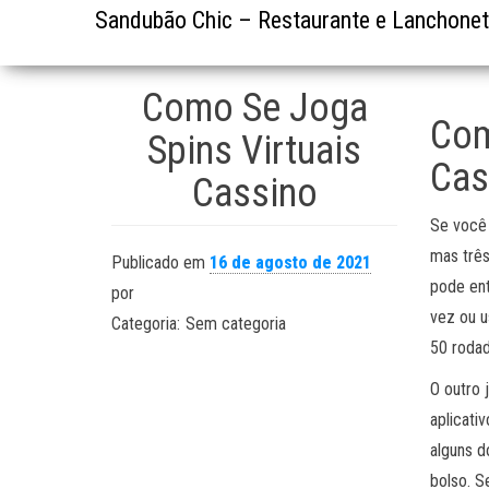
Sandubão Chic – Restaurante e Lanchone
Como Se Joga
Com
Spins Virtuais
Cas
Cassino
Se você 
mas três
Publicado em
16 de agosto de 2021
pode ent
por
vez ou u
Categoria:
Sem categoria
50 rodad
O outro 
aplicati
alguns d
bolso. S