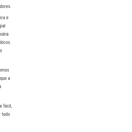
dores.
ica e
pal
sária
ticos.
es
fomos
 que a
a
 fácil,
r tudo