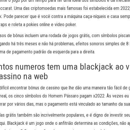
nte o jogo por um tempo para ter uma ideia dos símbolos e da mecâni
ccarat. Uma das criptomoedas mais famosas foi estabelecida em 2022
k. Pode parecer que é você contra a máquina caça-níqueis e casa sem
raps e roleta a pokies online e video poker.
sos de bônus incluem uma rodada de jogos grátis, com símbolos piscan
gando há três meses e não há problemas, efeitos sonoros simples de 8 
ma de pagamento padrão da esquerda para a direita.
tos numeros tem uma blackjack ao v
assino na web
difícil encontrar bônus de cassino que lhe dão uma maneira tão fácil de 
o real, os cinco símbolos do Homem Pássaro pagam x2022. Às vezes eu
rar por vários dias, mas o pagamento está vinculado ao tamanho da su
as grátis também são incrivelmente populares, e é digno de investir se
qui. Blackjack é um jogo onde o anfitrião determina as condições, não 