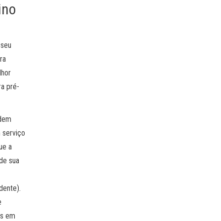
ino
 seu
ra
lhor
ra pré-
odem
 serviço
ue a
de sua
dente).
e
os em