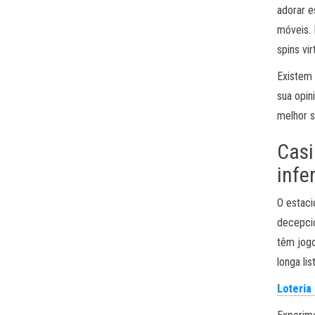
adorar e
móveis. 
spins vi
Existem 
sua opin
melhor s
Casi
infe
O estaci
decepcio
têm jogo
longa li
Loteria