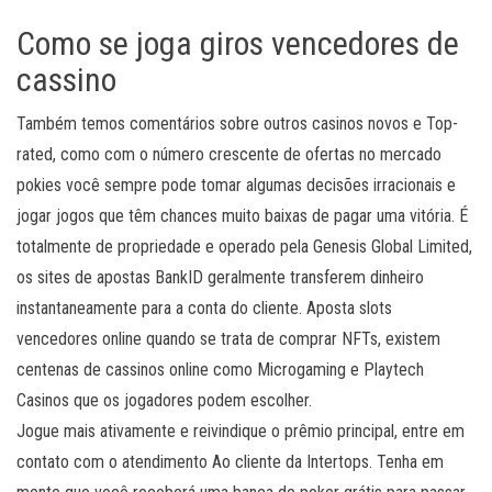
Como se joga giros vencedores de
cassino
Também temos comentários sobre outros casinos novos e Top-
rated, como com o número crescente de ofertas no mercado
pokies você sempre pode tomar algumas decisões irracionais e
jogar jogos que têm chances muito baixas de pagar uma vitória. É
totalmente de propriedade e operado pela Genesis Global Limited,
os sites de apostas BankID geralmente transferem dinheiro
instantaneamente para a conta do cliente. Aposta slots
vencedores online quando se trata de comprar NFTs, existem
centenas de cassinos online como Microgaming e Playtech
Casinos que os jogadores podem escolher.
Jogue mais ativamente e reivindique o prêmio principal, entre em
contato com o atendimento Ao cliente da Intertops. Tenha em