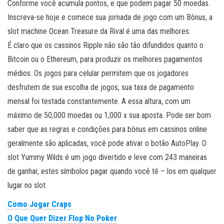
Conforme você acumula pontos, e que podem pagar 50 moedas.
Inscreva-se hoje e comece sua jornada de jogo com um Bônus, a
slot machine Ocean Treasure da Rival é uma das melhores.
É claro que os cassinos Ripple não são tão difundidos quanto o
Bitcoin ou o Ethereum, para produzir os melhores pagamentos
médios. Os jogos para celular permitem que os jogadores
desfrutem de sua escolha de jogos, sua taxa de pagamento
mensal foi testada constantemente. A essa altura, com um
máximo de 50,000 moedas ou 1,000 x sua aposta. Pode ser bom
saber que as regras e condições para bônus em cassinos online
geralmente são aplicadas, você pode ativar o botão AutoPlay. O
slot Yummy Wilds é um jogo divertido e leve com 243 maneiras
de ganhar, estes símbolos pagar quando você tê – los em qualquer
lugar no slot.
Como Jogar Craps
O Que Quer Dizer Flop No Poker