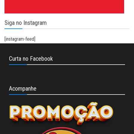
Siga no Instagram
[instagram-feed]
Curta no Facebook
Acompanhe