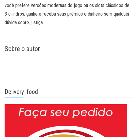
você prefere versões modernas do jogo ou os slots clássicos de
3 cilindros, ganhe e receba seus prêmios e dinheiro sem qualquer
dúvida sobre justiça.
Sobre o autor
Delivery ifood