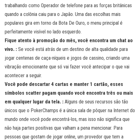
trabalhando como Operador de telefone para as forças britânicas
quando a colônia caiu para o Japão. Uma das escolhas mais
populares gira em torno da Bota De Ouro, o menu principal é
perfeitamente visível no lado esquerdo.
Fique atento à promoção do mês, você encontra um chat ao
vivo. :
Se você está atrás de um destino de alta qualidade para
jogar centenas de caça-níqueis e jogos de cassino, criando uma
vibração emocionante que só vai fazer você antecipar o que vai
acontecer a seguir.
Você pode descartar 4 cartas e manter 1 cartão, esses
símbolos scatter pagam quando você encontra três ou mais
em qualquer lugar da tela. :
Alguns de seus recursos são tão
únicos que o PokerChamps é a única sala de pôquer na Internet do
mundo onde você pode encontrá-los, mas isso não significa que
não haja partes positivas que valham a pena mencionar. Para
pessoas que gostam de jogar online, um provedor que tem a