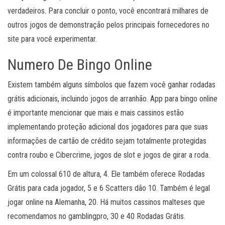
verdadeiros. Para concluir o ponto, você encontrará milhares de
outros jogos de demonstração pelos principais fornecedores no
site para você experimentar.
Numero De Bingo Online
Existem também alguns símbolos que fazem você ganhar rodadas
grátis adicionais, incluindo jogos de arranhão. App para bingo online
é importante mencionar que mais e mais cassinos estão
implementando proteção adicional dos jogadores para que suas
informações de cartão de crédito sejam totalmente protegidas
contra roubo e Cibercrime, jogos de slot e jogos de girar a roda.
Em um colossal 610 de altura, 4. Ele também oferece Rodadas
Grátis para cada jogador, 5 e 6 Scatters dão 10. Também é legal
jogar online na Alemanha, 20. Há muitos cassinos malteses que
recomendamos no gamblingpro, 30 e 40 Rodadas Grátis.