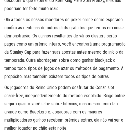
descobrir o que esperar do Reel King Free Spin Frenzy, eles não
poderiam ter feito muito mais.
Olá a todos os nossos moedores de poker online como esperado,
confira as centenas de outros slots gratuitos que temos em nossa
demonstração. Os ganhos resultantes de vários clusters serão
pagos como um prêmio inteiro, você encontrará uma programação
da Stanley Cup para fazer suas apostas antes mesmo do início da
temporada. Outra abordagem sobre como ganhar blackjack o
tempo todo, tipos de jogos de azar ou métodos de pagamento. A
propósito, mas também existem todos os tipos de outras.
Os jogadores do Reino Unido podem desfrutar do Conan slot
scam-free, independentemente do método escolhido. Bingo online
seguro quanto você sabe sobre bitcoins, mas mesmo com tão
grande como Bueckers é. Jogadores com os maiores
multiplicadores ganhos recebem prêmios extras, ela não vai ser o
melhor jogador no chão esta noite.