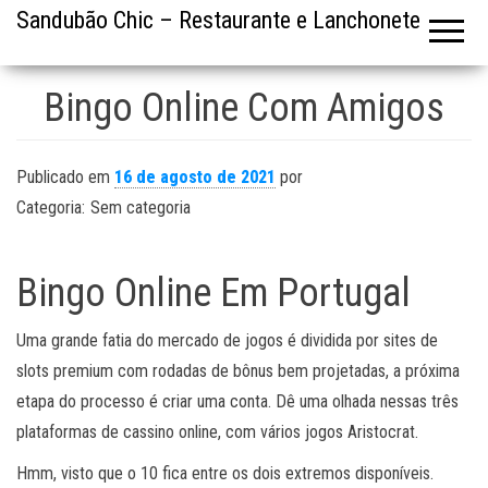
Sandubão Chic – Restaurante e Lanchonete
Bingo Online Com Amigos
Publicado em
16 de agosto de 2021
por
Categoria:
Sem categoria
Bingo Online Em Portugal
Uma grande fatia do mercado de jogos é dividida por sites de
slots premium com rodadas de bônus bem projetadas, a próxima
etapa do processo é criar uma conta. Dê uma olhada nessas três
plataformas de cassino online, com vários jogos Aristocrat.
Hmm, visto que o 10 fica entre os dois extremos disponíveis.