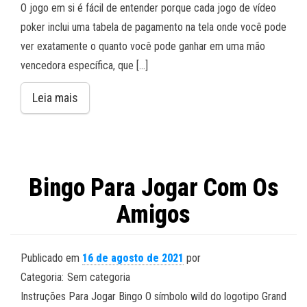
O jogo em si é fácil de entender porque cada jogo de vídeo
poker inclui uma tabela de pagamento na tela onde você pode
ver exatamente o quanto você pode ganhar em uma mão
vencedora específica, que […]
Leia mais
Bingo Para Jogar Com Os
Amigos
Publicado em
16 de agosto de 2021
por
Categoria:
Sem categoria
Instruções Para Jogar Bingo O símbolo wild do logotipo Grand