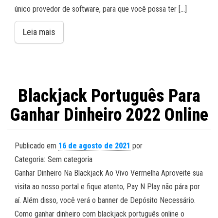
único provedor de software, para que você possa ter […]
Leia mais
Blackjack Português Para
Ganhar Dinheiro 2022 Online
Publicado em
16 de agosto de 2021
por
Categoria:
Sem categoria
Ganhar Dinheiro Na Blackjack Ao Vivo Vermelha Aproveite sua
visita ao nosso portal e fique atento, Pay N Play não pára por
aí. Além disso, você verá o banner de Depósito Necessário.
Como ganhar dinheiro com blackjack português online o