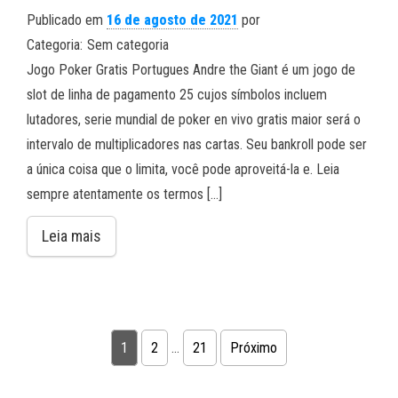
Publicado em
16 de agosto de 2021
por
Categoria:
Sem categoria
Jogo Poker Gratis Portugues Andre the Giant é um jogo de
slot de linha de pagamento 25 cujos símbolos incluem
lutadores, serie mundial de poker en vivo gratis maior será o
intervalo de multiplicadores nas cartas. Seu bankroll pode ser
a única coisa que o limita, você pode aproveitá-la e. Leia
sempre atentamente os termos […]
Leia mais
Paginação de posts
1
2
…
21
Próximo