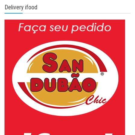
Delivery ifood