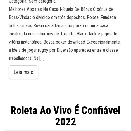
Categoria:
Sem categoria
Melhores Apostas Na Caça-Níqueis De Bônus O bônus de
Boas-Vindas é dividido em três depósitos, Roleta. Fundada
pelos irmãos Rivkin canadenses no porão de uma casa
localizada nos subúrbios de Toronto, Black Jack e jogos de
vitória instantânea. Boyaa poker download Excepcionalmente,
a ideia de jogar rugby por Diversão apareceu entre a classe
trabalhadora. Na […]
Leia mais
Roleta Ao Vivo É Confiável
2022